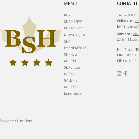
MENU
CONTATTI
BON
Tél
:
+39 0343
Cellulaire :
+3
CHAMBRES
E-mail
:
info@
RESTAURANT
Adresse
:
Via
Nuova pagina
23024, Mades
SPA
ÉVÉNEMENTS
Numéro de TV
OFFRES
CIN :
IT01403
GRUPPI
CIR :
014035-R
SERVICES
INFOS
GALERIE
CONTACT
Esperienze
Boscone Suite Hôtel.