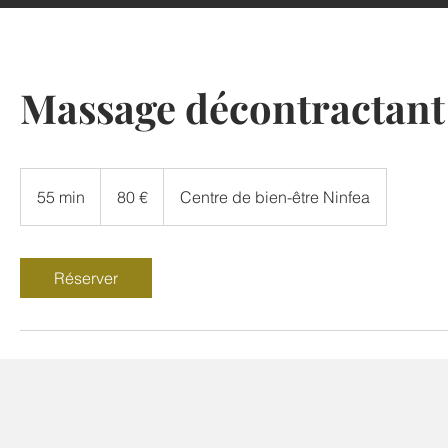
Massage décontractant
80
euros
55 min
5
80 €
Centre de bien-être Ninfea
5
m
i
Réserver
n