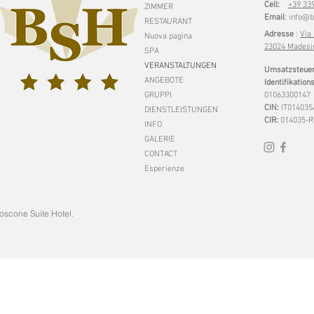
Cell:
+39 33
ZIMMER
Email
:
info@b
RESTAURANT
Adresse
:
Via
Nuova pagina
23024 Madesi
SPA
VERANSTALTUNGEN
Umsatzsteue
ANGEBOTE
Identifikatio
GRUPPI
01063300147
CIN:
IT014035
DIENSTLEISTUNGEN
CIR:
014035-R
INFO
GALERIE
CONTACT
Esperienze
oscone Suite Hotel.