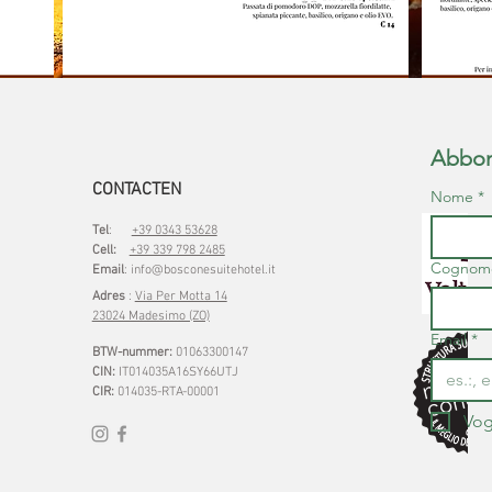
Abbona
CONTACTEN
Nome
*
Tel
:
+39 0343 53628
Cell:
+39 339 798 2485
Cognom
Email
:
info@bosconesuitehotel.it
Adres
:
Via Per Motta 14
23024 Madesimo (ZO)
Email
*
BTW-nummer:
01063300147
CIN:
IT014035A16SY66UTJ
CIR:
014035-RTA-00001
Vogl