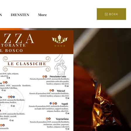
BOEK
N
DIENSTEN
More