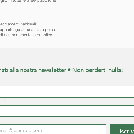
glio in tutte le aree pubbliche
regolamenti nazionali:
non appartenga ad una razza per cui
le di comportamento in pubblico
ti alla nostra newsletter • Non perderti nulla!
e
*
Iscriv