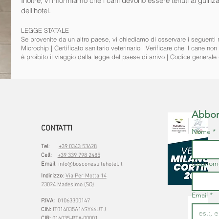
Inoltre, vi informiamo che i cani devono essere tenuti al guinza
dell'hotel.
LEGGE STATALE
Se provenite da un altro paese, vi chiediamo di osservare i seguenti 
Microchip | Certificato sanitario veterinario | Verificare che il cane 
è proibito il viaggio dalla legge del paese di arrivo | Codice genera
Abbona
CONTATTI
Nome
*
Tel
:
+39 0343 53628
Cell:
+39 339 798 2485
Cognom
Email
:
info@bosconesuitehotel.it
Indirizzo
:
Via Per Motta 14
23024 Madesimo (SO)
Email
*
P.IVA:
01063300147
CIN:
IT014035A16SY66UTJ
CIR:
014035-RTA-00001